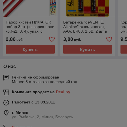
Набор кистей ПИФАГОР,
Батарейка "deVENTE.
Ко
набор 3шт. (из ворса пони
Alkaline" алкалиновая,
рол
кр.№2, 3, 4), упак. с
AAA, LR03, 1,5В, 2 шт в
5м,
европодвесом, 200227
блистере, 9010103
арт
2,80
3,80
9,
руб.
руб.
Купить
Купить
О нас
Рейтинг не сформирован
Менее 5 отзывов за последний год
Компания продает на
Deal.by
Работает с 13.09.2011
г. Минск
ул. Рыбалко, 2, Минск, Беларусь