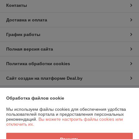
Контакты
Доставка и оплата
График работы
Полная версия сайта
Политика обработки cookies
Сайт создан на платформе Deal.by
Информация для покупателя
Обработка файлов cookie
Юридическое лицо:
ООО "Компания Далибан"
Мы используем файлы cookies для обеспечения удобства
г.Минск, ул.Рыбалко,2
пользователей портала и предоставления персональных
рекомендаций.
Вы можете настроить файлы cookies или
Регистрационный номер ЕГР: 191794732
отключить их.
УНП: 191794732