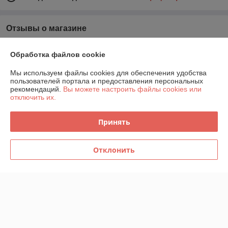
Отзывы о магазине
У компании пока нет отзывов, добавьте первый
Обработка файлов cookie
Мы используем файлы cookies для обеспечения удобства
О нас
пользователей портала и предоставления персональных
рекомендаций.
Вы можете настроить файлы cookies или
отключить их.
Контакты
Принять
Доставка и оплата
График работы
Отклонить
Полная версия сайта
Политика обработки cookies
Сайт создан на платформе Deal.by