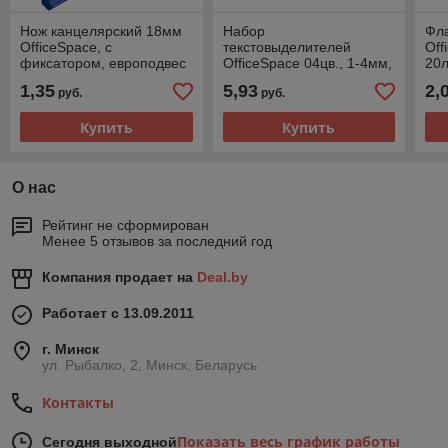
Нож канцелярский 18мм
Набор
Фла
OfficeSpace, с
текстовыделителей
Off
фиксатором, европодвес
OfficeSpace 04цв., 1-4мм,
20л
CUT18_1368(работаем с
чехол с европодвесом
евр
1,35
5,93
2,
руб.
руб.
юр лицами и ИП)
HL4_9517
SN
юр
Купить
Купить
О нас
Рейтинг не сформирован
Менее 5 отзывов за последний год
Компания продает на
Deal.by
Работает с 13.09.2011
г. Минск
ул. Рыбалко, 2, Минск, Беларусь
Контакты
Показать весь график работы
Сегодня выходной