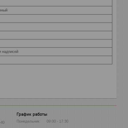
очный
и надписей
График работы
Понедельник
09:00
17:30
-40