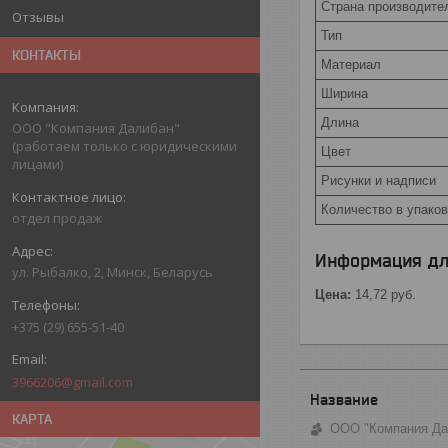
Страна производите
Отзывы
Тип
КОНТАКТЫ
Материал
Ширина
Длина
ООО "Компания Далибан"
(работаем только с юридическими
Цвет
лицами)
Рисунки и надписи
Количество в упаков
отдел продаж
Информация дл
ул. Рыбалко, 2, Минск, Беларусь
Цена:
14,72
руб.
+375 (29) 655-51-40
3966206@gmail.com
КАРТА
ООО "Компания Дал