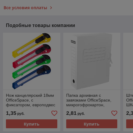
Все условия оплаты
Подобные товары компании
Нож канцелярский 18мм
Папка архивная с
Шт
OfficeSpace, с
завязками OfficeSpace,
Off
фиксатором, европодвес
микрогофрокартон,
ШК
CUT18_1368(работаем с
75мм, белый, до 700л.
1,35
2,81
2,
руб.
руб.
юр лицами и ИП)
158550
Купить
Купить