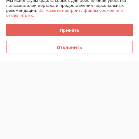
Мы используем файлы cookies для обеспечения удобства
О нас
пользователей портала и предоставления персональных
рекомендаций.
Вы можете настроить файлы cookies или
отключить их.
Контакты
Принять
Доставка и оплата
График работы
Отклонить
Полная версия сайта
Политика обработки cookies
Сайт создан на платформе Deal.by
Информация для покупателя
Юридическое лицо:
ООО "Компания Далибан"
г.Минск, ул.Рыбалко,2
Регистрационный номер ЕГР: 191794732