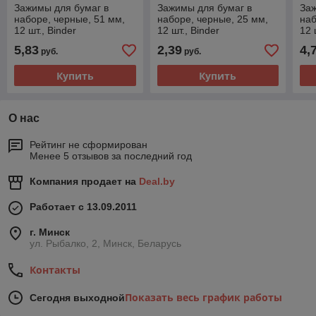
Зажимы для бумаг в
Зажимы для бумаг в
Заж
наборе, черные, 51 мм,
наборе, черные, 25 мм,
наб
12 шт., Binder
12 шт., Binder
12 
clips(работаем с юр
clips(работаем с юр
cli
5,83
2,39
4,
руб.
руб.
лицами и ИП)
лицами и ИП)
лиц
Купить
Купить
О нас
Рейтинг не сформирован
Менее 5 отзывов за последний год
Компания продает на
Deal.by
Работает с 13.09.2011
г. Минск
ул. Рыбалко, 2, Минск, Беларусь
Контакты
Показать весь график работы
Сегодня выходной