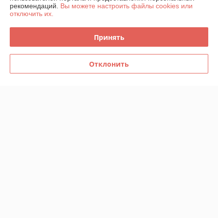
рекомендаций.
Вы можете настроить файлы cookies или
отключить их.
Контакты
Принять
Доставка и оплата
График работы
Отклонить
Полная версия сайта
Политика обработки cookies
Сайт создан на платформе Deal.by
Информация для покупателя
Юридическое лицо:
ООО "Компания Далибан"
г.Минск, ул.Рыбалко,2
Регистрационный номер ЕГР: 191794732
УНП: 191794732