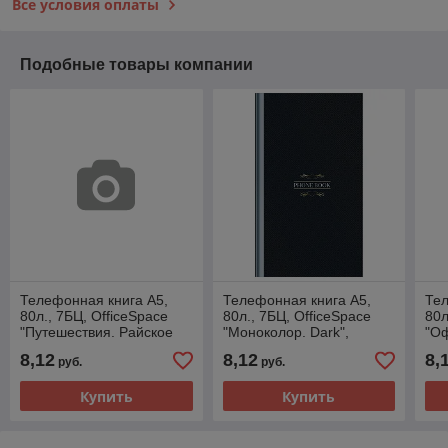
Все условия оплаты
Подобные товары компании
Телефонная книга А5,
Телефонная книга А5,
Тел
80л., 7БЦ, OfficeSpace
80л., 7БЦ, OfficeSpace
80л
"Путешествия. Райское
"Моноколор. Dark",
"Оф
место", выборочный УФ-
выборочный УФ-лак, с
выб
8,12
8,12
8,
руб.
руб.
лак, с высечкой
высечкой Тк80т_55496
выс
Купить
Купить