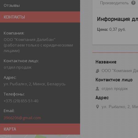
Производитель
Отзывы
КОНТАКТЫ
Информация дл
Цена:
0,37
руб.
ООО "Компания Далибан"
(работаем только с юридическими
лицами)
отдел продаж
ООО "Компания Дал
ул. Рыбалко, 2, Минск, Беларусь
отдел продаж
+375 (29) 655-51-40
ул. Рыбалко, 2, М
3966206@gmail.com
КАРТА