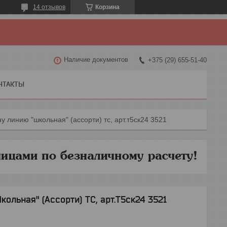
14 отзывов
Корзина
Наличие документов
+375 (29) 655-51-40
НТАКТЫ
ну линию "школьная" (ассорти) тс, арт.т5ск24 3521
кольная" (Ассорти) ТС, арт.Т5ск24 3521