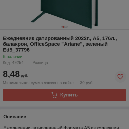
Ежедневник датированный 2022г., A5, 176л.,
балакрон, OfficeSpace "Ariane", зеленый
Ed5_37796
В наличии
Код: 49254
Розница
8,48
руб.
Минимальная сумма заказа на сайте — 30 руб.
Купить
Описание
Ежедневник датированный формата А5 из коллекции