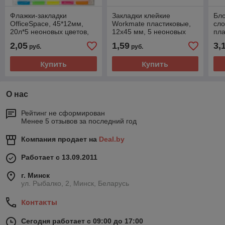
Флажки-закладки
Закладки клейкие
Бло
OfficeSpace, 45*12мм,
Workmate пластиковые,
сло
20л*5 неоновых цветов,
12х45 мм, 5 неоновых
пла
европодвес, арт.
цветов по 20 листов, арт.
лис
2,05
1,59
3,
руб.
руб.
SN20_17794(работаем с
003007500
I47
юр лицами
Купить
Купить
О нас
Рейтинг не сформирован
Менее 5 отзывов за последний год
Компания продает на
Deal.by
Работает с 13.09.2011
г. Минск
ул. Рыбалко, 2, Минск, Беларусь
Контакты
Сегодня работает с 09:00 до 17:00