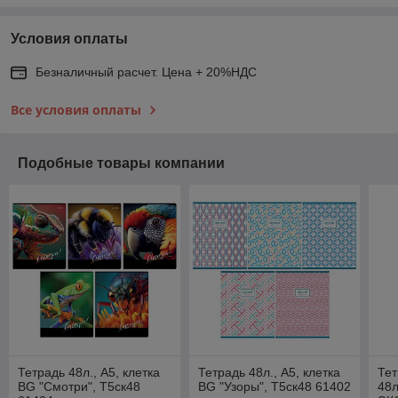
Условия оплаты
Безналичный расчет. Цена + 20%НДС
Все условия оплаты
Подобные товары компании
Тетрадь 48л., А5, клетка
Тетрадь 48л., А5, клетка
Тет
BG "Смотри", Т5ск48
BG "Узоры", Т5ск48 61402
48л