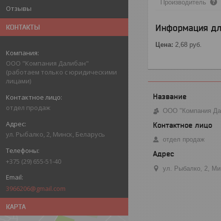
Производитель
Отзывы
Информация дл
КОНТАКТЫ
Цена:
2,68
руб.
ООО "Компания Далибан"
(работаем только с юридическими
лицами)
отдел продаж
ООО "Компания Дал
ул. Рыбалко, 2, Минск, Беларусь
отдел продаж
+375 (29) 655-51-40
ул. Рыбалко, 2, М
3966206@gmail.com
КАРТА