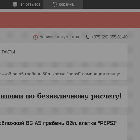
14 отзывов
Корзина
Наличие документов
+375 (29) 655-51-40
НТАКТЫ
Тетрадь для записей с твёрдой обложкой bg а5 гребень 80л. клетка "pepsi" ламинация глянцевая (ассорти),
обложкой BG А5 гребень 80л. клетка "PEPSI"