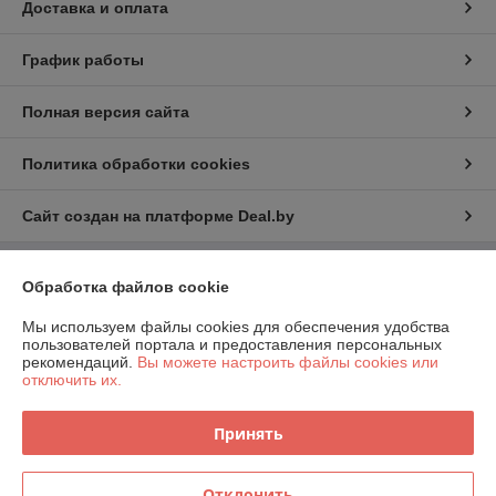
Доставка и оплата
График работы
Полная версия сайта
Политика обработки cookies
Сайт создан на платформе Deal.by
Обработка файлов cookie
Информация для покупателя
Юридическое лицо:
ООО "Компания Далибан"
Мы используем файлы cookies для обеспечения удобства
г.Минск, ул.Рыбалко,2
пользователей портала и предоставления персональных
рекомендаций.
Вы можете настроить файлы cookies или
Регистрационный номер ЕГР: 191794732
отключить их.
УНП: 191794732
Принять
Регистрационный орган: Администрация московского района
Дата регистрации компании: 06.11.2012
Отклонить