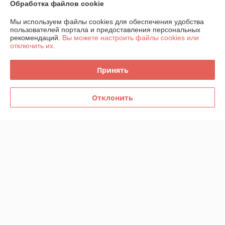
Обработка файлов cookie
Мы используем файлы cookies для обеспечения удобства
О нас
пользователей портала и предоставления персональных
рекомендаций.
Вы можете настроить файлы cookies или
отключить их.
Контакты
Принять
Доставка и оплата
График работы
Отклонить
Полная версия сайта
Политика обработки cookies
Сайт создан на платформе Deal.by
Информация для покупателя
Юридическое лицо:
ООО "Компания Далибан"
г.Минск, ул.Рыбалко,2