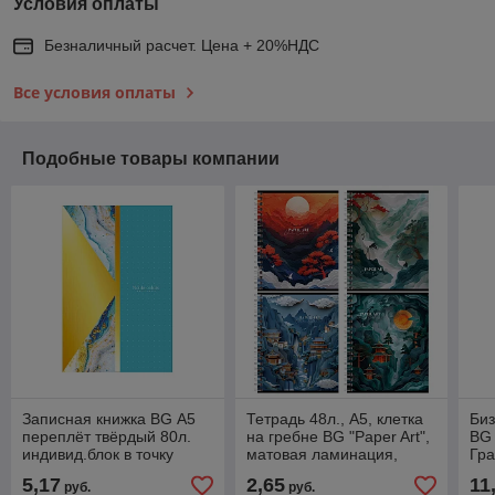
Условия оплаты
Безналичный расчет. Цена + 20%НДС
Все условия оплаты
Подобные товары компании
Записная книжка BG А5
Тетрадь 48л., А5, клетка
Биз
переплёт твёрдый 80л.
на гребне BG "Paper Art",
BG
индивид.блок в точку
матовая ламинация,
Гра
"Noble colors" ламинация
выборочный лак
лам
5,17
2,65
11
руб.
руб.
матовая, арт.
Т5гр48_лм_вл 08510
ББ