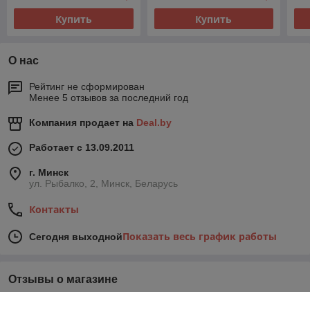
Купить
Купить
О нас
Рейтинг не сформирован
Менее 5 отзывов за последний год
Компания продает на
Deal.by
Работает с 13.09.2011
г. Минск
ул. Рыбалко, 2, Минск, Беларусь
Контакты
Показать весь график работы
Сегодня выходной
Отзывы о магазине
У компании пока нет отзывов, добавьте первый