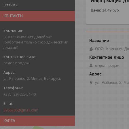
Информация дл
Отзывы
Цена:
14,49
руб.
КОНТАКТЫ
ООО "Компания Далибан"
(работаем только с юридическими
лицами)
ООО "Компания Дал
отдел продаж
отдел продаж
ул. Рыбалко, 2, Минск, Беларусь
ул. Рыбалко, 2, М
+375 (29) 655-51-40
3966206@gmail.com
КАРТА