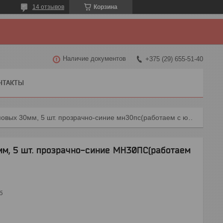
14 отзывов
Корзина
Наличие документов
+375 (29) 655-51-40
НТАКТЫ
Набор магнитов неодимовых 30мм, 5 шт. прозрачно-синие мн30пс(работаем с юр лицами и ип)
м, 5 шт. прозрачно-синие МН30ПС(работаем
б