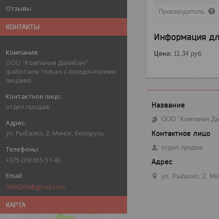
Отзывы
Производитель
КОНТАКТЫ
Информация дл
Цена:
11,34
руб.
ООО "Компания Далибан"
(работаем только с юридическими
лицами)
отдел продаж
ООО "Компания Дал
ул. Рыбалко, 2, Минск, Беларусь
отдел продаж
+375 (29) 655-51-40
ул. Рыбалко, 2, М
3966206@gmail.com
КАРТА