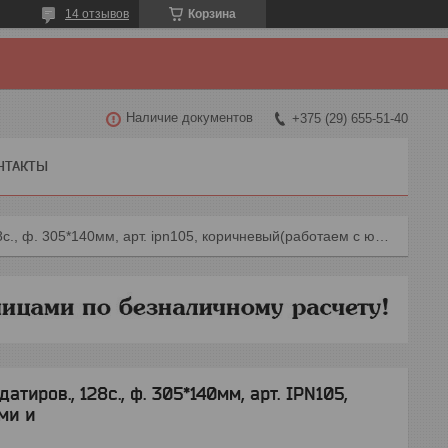
14 отзывов
Корзина
Наличие документов
+375 (29) 655-51-40
НТАКТЫ
Планинг desert, евроспираль, недатиров., 128с., ф. 305*140мм, арт. ipn105, коричневый(работаем с юр лицами и
тиров., 128с., ф. 305*140мм, арт. IPN105,
ми и