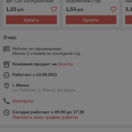
арт. С28-100Н(работаем
50(работаем с юр
ник
с юр лицами и ИП)
лицами и ИП)
арт
1,22
1,53
3,
руб.
руб.
юр
Купить
Купить
О нас
Рейтинг не сформирован
Менее 5 отзывов за последний год
Компания продает на
Deal.by
Работает с 13.09.2011
г. Минск
ул. Рыбалко, 2, Минск, Беларусь
Контакты
Сегодня работает с 09:00 до 17:30
Показать весь график работы