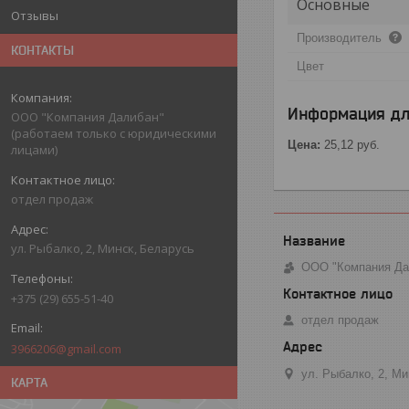
Основные
Отзывы
Производитель
КОНТАКТЫ
Цвет
Информация дл
ООО "Компания Далибан"
(работаем только с юридическими
Цена:
25,12
руб.
лицами)
отдел продаж
ул. Рыбалко, 2, Минск, Беларусь
ООО "Компания Дал
+375 (29) 655-51-40
отдел продаж
3966206@gmail.com
ул. Рыбалко, 2, М
КАРТА