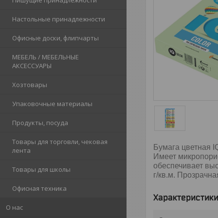
Пишущие принадлежности
Настольные принадлежности
Офисные доски, флипчарты
МЕБЕЛЬ / МЕБЕЛЬНЫЕ
АКСЕССУАРЫ
Хозтовары
Упаковочные материалы
Продукты, посуда
Товары для торговли, чековая
Бумага цветная I
лента
Имеет микропорис
обеспечивает выс
Товары для школы
г/кв.м. Прозрачн
Офисная техника
Характеристик
О нас