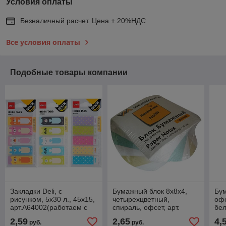
Условия оплаты
Безналичный расчет. Цена + 20%НДС
Все условия оплаты
Подобные товары компании
Закладки Deli, с
Бумажный блок 8х8х4,
Бум
рисунком, 5х30 л., 45х15,
четырехцветный,
офс
арт.А64002(работаем с
спираль, офсет, арт.
бел
юр лицами и ИП)
003006000(работаем с
00
2,59
2,65
4,
руб.
руб.
юр лицами и ИП)
юр