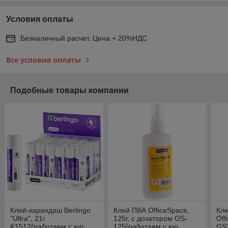
Условия оплаты
Безналичный расчет. Цена + 20%НДС
Все условия оплаты
Подобные товары компании
Клей-карандаш Berlingo
Клей ПВА OfficeSpace,
Кл
"Ultra", 21г
125г, с дозатором OS-
Off
K1512(работаем с юр
125(работаем с юр
GS