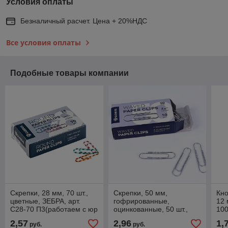
Условия оплаты
Безналичный расчет. Цена + 20%НДС
Все условия оплаты
Подобные товары компании
Скрепки, 28 мм, 70 шт.,
Скрепки, 50 мм,
Кно
цветные, ЗЕБРА, арт.
гофрированные,
12 
С28-70 П3(работаем с юр
оцинкованные, 50 шт.,
100
лицами и ИП)
арт. Г50-50Ц(работаем с
лиц
2,57
2,96
1,
руб.
руб.
юр лицами и ИП)