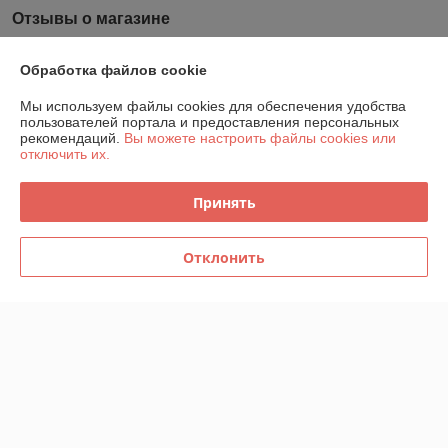
Отзывы о магазине
У компании пока нет отзывов, добавьте первый
Обработка файлов cookie
Мы используем файлы cookies для обеспечения удобства
О нас
пользователей портала и предоставления персональных
рекомендаций.
Вы можете настроить файлы cookies или
отключить их.
Контакты
Принять
Доставка и оплата
График работы
Отклонить
Полная версия сайта
Политика обработки cookies
Сайт создан на платформе Deal.by