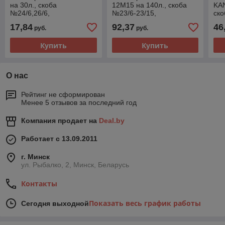
на 30л., скоба
12M15 на 140л., скоба
KAN
№24/6,26/6,
№23/6-23/15,
ско
черный(работаем с юр
черный(работаем с юр
асс
17,84
92,37
46
руб.
руб.
лицами и ИП)
лицами и ИП)
лиц
Купить
Купить
О нас
Рейтинг не сформирован
Менее 5 отзывов за последний год
Компания продает на
Deal.by
Работает с 13.09.2011
г. Минск
ул. Рыбалко, 2, Минск, Беларусь
Контакты
Показать весь график работы
Сегодня выходной