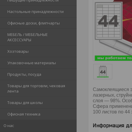
Пишущие принадлежности
Настольные принадлежности
Офисные доски, флипчарты
МЕБЕЛЬ / МЕБЕЛЬНЫЕ
АКСЕССУАРЫ
Хозтовары
Упаковочные материалы
Продукты, посуда
Товары для торговли, чековая
Самоклеящиеся эт
лента
лазерных, струйн
слоя — 98%. Особ
Товары для школы
Сфера применения
100 листов по 44
Офисная техника
Информация дл
О нас