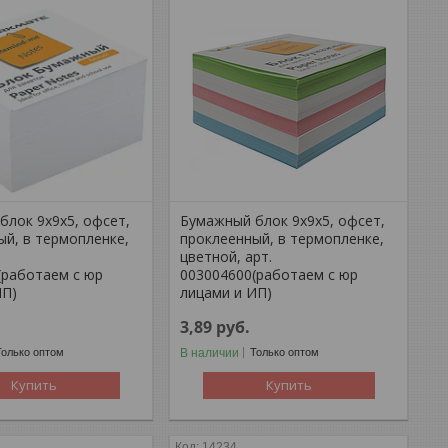
блок 9х9х5, офсет,
Бумажный блок 9х9х5, офсет,
ый, в термопленке,
проклеенный, в термопленке,
т
цветной, арт.
(работаем с юр
003004600(работаем с юр
ИП)
лицами и ИП)
3,89
руб.
В наличии
Только оптом
Только оптом
Купить
Купить
14234