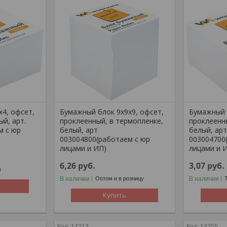
4, офсет,
Бумажный блок 9х9х9, офсет,
Бумажный 
ый, арт.
проклеенный, в термопленке,
проклеенн
м с юр
белый, арт
белый, ар
003004800(работаем с юр
003004700
лицами и ИП)
лицами и 
6,26
руб.
3,07
руб.
м
В наличии
В наличии
Оптом и в розницу
Купить
14213
14255