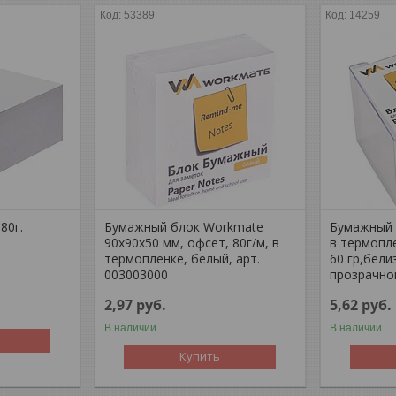
53389
14259
80г.
Бумажный блок Workmate
Бумажный 
90х90х50 мм, офсет, 80г/м, в
в термопле
термопленке, белый, арт.
60 гр,бели
003003000
прозрачно
2,97
руб.
5,62
руб.
В наличии
В наличии
Купить