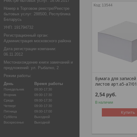
Реестре бытовых услуг: 16.06.2017
13544
Номер в Торговом реестре/Реестре
бытовых услуг: 288500, Республика
Беларусь
УНП: 191794732
Регистрационный орган:
Администрация московского района
Дата регистрации компании:
06.11.2012
Местонахождение книги замечаний и
предложений: ул. Рыбалко, 2
Режим работы:
Бумага для записей 
листов арт.а5-а7/0
День
Время работы
Понедельник
09:00-17:30
2,54
руб.
Вторник
09:00-17:30
Среда
09:00-17:30
В наличии
Четверг
09:00-17:30
Пятница
09:00-17:00
Купить
Суббота
Выходной
Воскресенье
Выходной