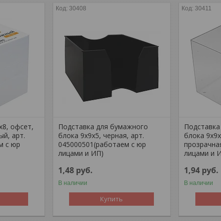
30408
30411
8, офсет,
Подставка для бумажного
Подставка
ый, арт.
блока 9х9х5, черная, арт.
блока 9х9х
м с юр
045000501(работаем с юр
прозрачна
лицами и ИП)
лицами и 
1,48
руб.
1,94
руб.
В наличии
В наличии
Купить