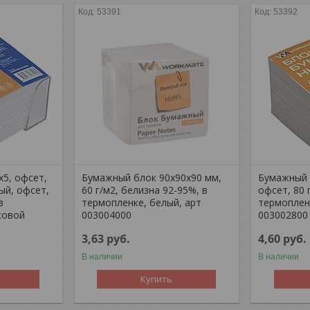
53391
53392
5, офсет,
Бумажный блок 90х90х90 мм,
Бумажный 
ый, офсет,
60 г/м2, белизна 92-95%, в
офсет, 80 
в
термопленке, белый, арт
термоплен
ковой
003004000
003002800
3,63
руб.
4,60
руб.
В наличии
В наличии
Купить