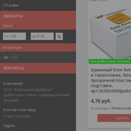
Отзывы
ФИЛЬТРЫ
Цена
В наличии
Да
25
КОНТАКТЫ
Бумажный блок 9х9х
в термопленке, бел
прозрачной пласти
подставке,
ООО "Компания Далибан"
арт.003004300(рабо
(работаем только с юридическими
лицами)
4,76
руб.
В наличии
Оптом и в р
отдел продаж
Купить