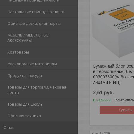
Пишущие принадлежности
Настольные принадлежности
Офисные доски, флипчарты
МЕБЕЛЬ / МЕБЕЛЬНЫЕ
АКСЕССУАРЫ
Хозтовары
Упаковочные материалы
Бумажный блок 8х8х
в термопленке, бел
Продукты, посуда
003003600(работае
лицами и ИП)
Товары для торговли, чековая
2,61
руб.
лента
В наличии
Только опто
Товары для школы
Купить
Офисная техника
О нас
14229