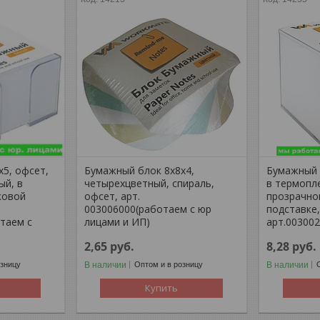
5, офсет,
Бумажный блок 8х8х4,
Бумажный 
ый, в
четырехцветный, спираль,
в термопле
ковой
офсет, арт.
прозрачно
003006000(работаем с юр
подставке
таем с
лицами и ИП)
арт.00300
2,65
руб.
8,28
руб.
В наличии
В наличии
озницу
Оптом и в розницу
Купить