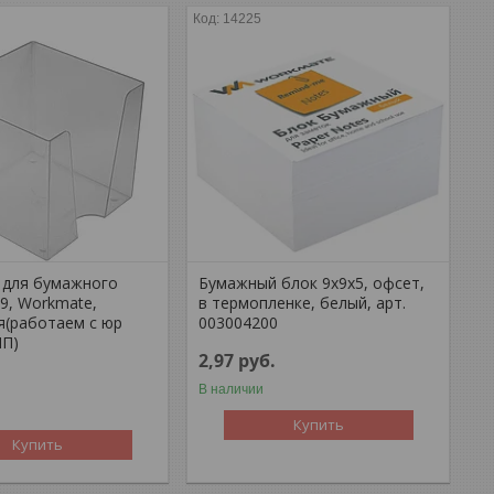
14225
 для бумажного
Бумажный блок 9х9х5, офсет,
9, Workmate,
в термопленке, белый, арт.
я(работаем с юр
003004200
ИП)
2,97
руб.
В наличии
Купить
Купить