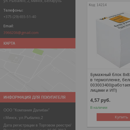
ул. Рыбалко, 2, Минск, Беларусь
14214
+375 (29) 655-51-40
3966206@gmail.com
КАРТА
Бумажный блок 8х8х
в термопленке, бел
003003400(работае
лицами и ИП)
ИНФОРМАЦИЯ ДЛЯ ПОКУПАТЕЛЯ
4,57
руб.
В наличии
ООО "Компания Далибан"
Купить
г.Минск, ул.Рыбалко,2
Дата регистрации в Торговом реестре/