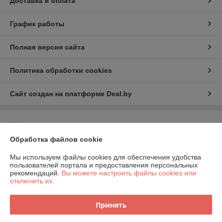
Доставка и оплата
График работы
Полная версия сайта
Политика обработки cookies
Сайт создан на платформе Deal.by
Информация для покупателя
Обработка файлов cookie
Юридическое лицо:
ООО "Компания Далибан"
г.Минск, ул.Рыбалко,2
Мы используем файлы cookies для обеспечения удобства
Регистрационный номер ЕГР: 191794732
пользователей портала и предоставления персональных
рекомендаций.
Вы можете настроить файлы cookies или
УНП: 191794732
отключить их.
Регистрационный орган: Администрация московского района
Принять
Дата регистрации компании: 06.11.2012