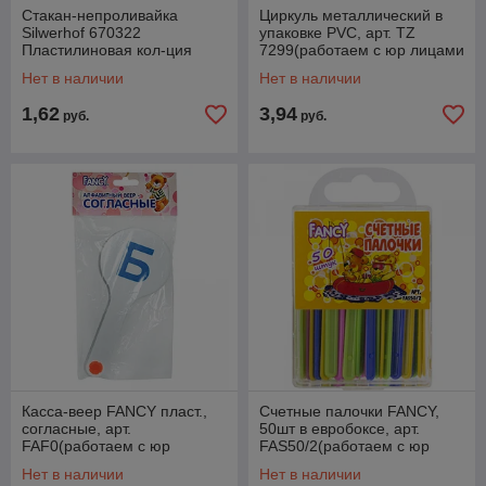
Стакан-непроливайка
Циркуль металлический в
Silwerhof 670322
упаковке PVC, арт. TZ
Пластилиновая кол-ция
7299(работаем с юр лицами
двойной пластик цв.ассорт.
и ИП)
Нет в наличии
Нет в наличии
(работаем с юр лицами и
1,62
3,94
руб.
руб.
Касса-веер FANCY пласт.,
Счетные палочки FANCY,
согласные, арт.
50шт в евробоксе, арт.
FAF0(работаем с юр
FAS50/2(работаем с юр
лицами и ИП)
лицами и ИП)
Нет в наличии
Нет в наличии