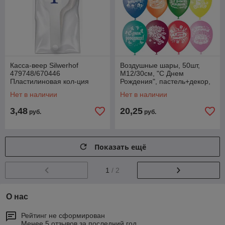
Касса-веер Silwerhof
Воздушные шары, 50шт,
479748/670446
M12/30см, "С Днем
Пластилиновая кол-ция
Рождения", пастель+декор,
цифры от 0 до 9 пак.европ.
арт.
Нет в наличии
Нет в наличии
(работаем с юр лицами и
4690296041144(работаем с
ИП)
юр лицами и
3,48
20,25
руб.
руб.
Показать ещё
1
/ 2
О нас
Рейтинг не сформирован
Менее 5 отзывов за последний год