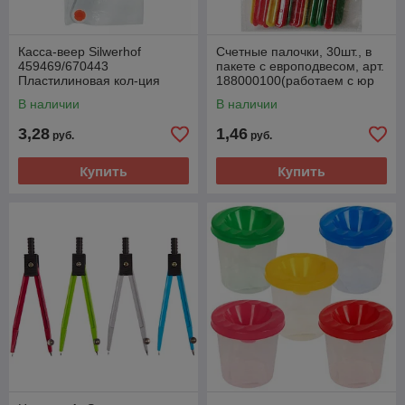
Касса-веер Silwerhof
Счетные палочки, 30шт., в
459469/670443
пакете с европодвесом, арт.
Пластилиновая кол-ция
188000100(работаем с юр
согласные пак.европ.
лицами и ИП)
В наличии
В наличии
(работаем с юр лицами и
ИП)
3,28
1,46
руб.
руб.
Купить
Купить