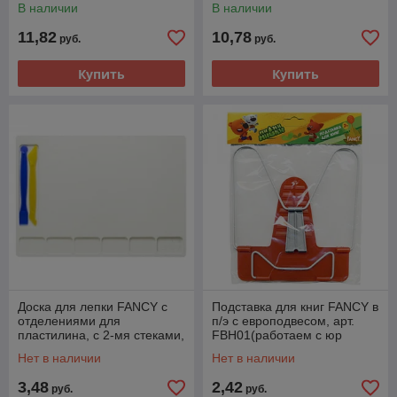
В наличии
В наличии
противоскользящими
ножками,
11,82
10,78
руб.
руб.
Купить
Купить
Доска для лепки FANCY с
Подставка для книг FANCY в
отделениями для
п/э с европодвесом, арт.
пластилина, с 2-мя стеками,
FBH01(работаем с юр
ф.А4, арт. FMBA4(работаем
лицами и ИП)
Нет в наличии
Нет в наличии
с юр лицами и
3,48
2,42
руб.
руб.