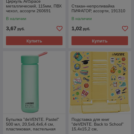
Циркуль ArtSpace
металлический, 115мм, ПВХ
Стакан-непроливайка
чехол, ассорти 260691
ПИФАГОР, ассорти, 191310
В наличии
В наличии
3,67
1,02
руб.
руб.
Купить
Купить
Бутылка "deVENTE. Pastel"
Подставка для книг
500 мл, 20,5x6,4x6,4 см,
"deVENTE. Back to School"
пластиковая, пастельная
15,4x15,2 см,
бирюзовая, 8090940
металлическая, с