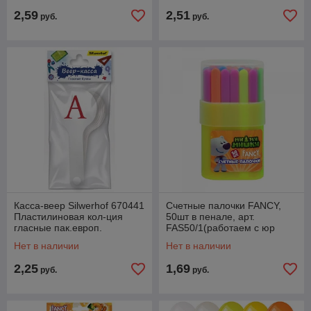
2,59
2,51
руб.
руб.
Касса-веер Silwerhof 670441
Счетные палочки FANCY,
Пластилиновая кол-ция
50шт в пенале, арт.
гласные пак.европ.
FAS50/1(работаем с юр
(работаем с юр лицами и
лицами и ИП)
Нет в наличии
Нет в наличии
ИП)
2,25
1,69
руб.
руб.