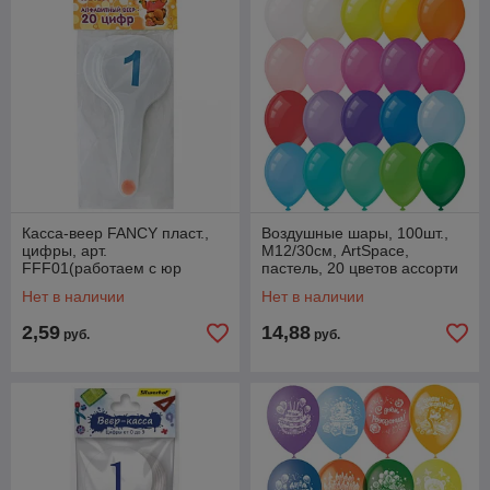
Касса-веер FANCY пласт.,
Воздушные шары, 100шт.,
цифры, арт.
М12/30см, ArtSpace,
FFF01(работаем с юр
пастель, 20 цветов ассорти
лицами и ИП)
BL_16090(работаем с юр
Нет в наличии
Нет в наличии
лицами и ИП)
2,59
14,88
руб.
руб.